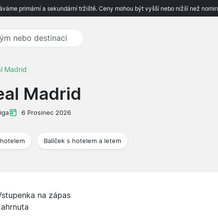
váme primární a sekundární tržiště. Ceny mohou být vyšší nebo nižší než nomin
al Madrid
eal Madrid
iga
6 Prosinec 2026
 hotelem
Balíček s hotelem a letem
Vstupenka na zápas
zahrnuta