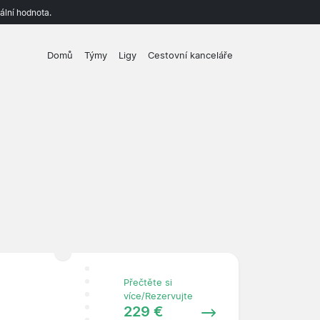
ální hodnota.
Domů
Týmy
Ligy
Cestovní kanceláře
Přečtěte si
více/Rezervujte
229 €