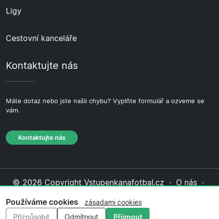
Ligy
Cestovní kanceláře
Kontaktujte nás
Máte dotaz nebo jste našli chybu? Vyplňte formulář a ozveme se
vám.
Kontaktujte nás
© 2026 Copyright Vstupenkanafotbal.cz ·
O nás
·
Kontaktujte nás
·
Zásady ochrany soukromí
·
Zásady
Používáme cookies
zásadami cookies
cookies
·
Redakční zásady
Přizpůsobit
Odmítnout
Přijmout