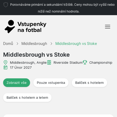
Porovnáváme primární a sekundární tržiště. Ceny mohou být vyšší nebo
nižší než nominální hodnota.
Domů
Domů
Middlesbrough
Middlesbrough vs Stoke
Týmy
Middlesbrough vs Stoke
Ligy
Middlesbrough, Anglie
Riverside Stadium
Championship
17 Únor 2027
Cestovní kanceláře
Zobrazit vše
Pouze vstupenka
Balíček s hotelem
Balíček s hotelem a letem