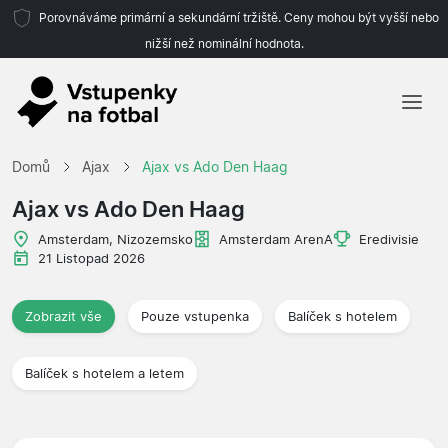
Porovnáváme primární a sekundární tržiště. Ceny mohou být vyšší nebo
nižší než nominální hodnota.
Domů
Domů
Ajax
Ajax vs Ado Den Haag
Týmy
Ajax vs Ado Den Haag
Ligy
Amsterdam, Nizozemsko
Amsterdam ArenA
Eredivisie
21 Listopad 2026
Cestovní kanceláře
Zobrazit vše
Pouze vstupenka
Balíček s hotelem
Balíček s hotelem a letem