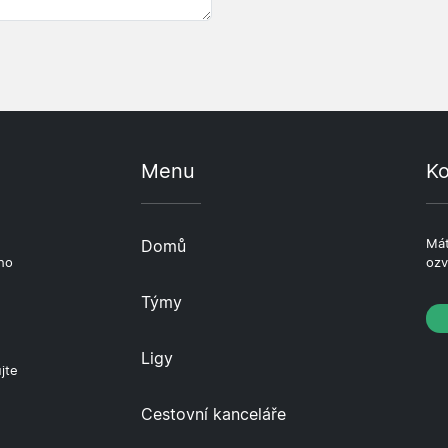
Menu
Ko
e
Domů
Mát
ho
ozv
Týmy
Ligy
jte
Cestovní kanceláře