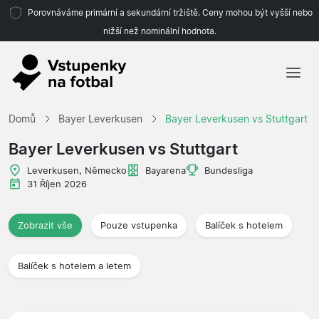
Porovnáváme primární a sekundární tržiště. Ceny mohou být vyšší nebo
nižší než nominální hodnota.
Domů
Domů
Bayer Leverkusen
Bayer Leverkusen vs Stuttgart
Týmy
Bayer Leverkusen vs Stuttgart
Ligy
Leverkusen, Německo
Bayarena
Bundesliga
31 Říjen 2026
Cestovní kanceláře
Zobrazit vše
Pouze vstupenka
Balíček s hotelem
Balíček s hotelem a letem