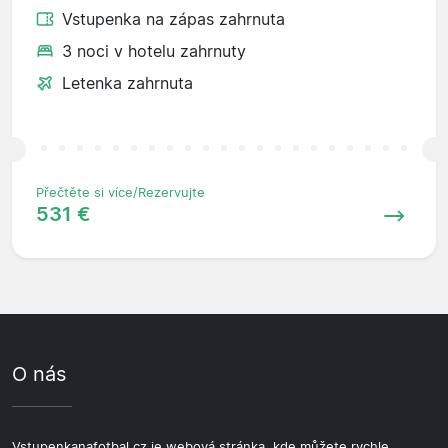
Vstupenka na zápas zahrnuta
3 noci v hotelu zahrnuty
Letenka zahrnuta
Přečtěte si více/Rezervujte
531 €
O nás
Vstupenkanafotbal.cz je webová stránka, kde můžete rychle