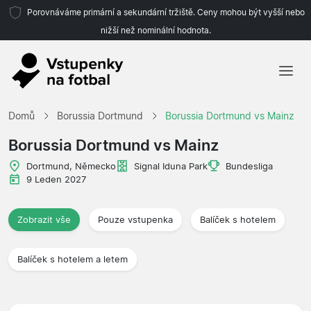
Porovnáváme primární a sekundární tržiště. Ceny mohou být vyšší nebo
nižší než nominální hodnota.
Domů
Domů
Borussia Dortmund
Borussia Dortmund vs Mainz
Týmy
Borussia Dortmund vs Mainz
Ligy
Dortmund, Německo
Signal Iduna Park
Bundesliga
9 Leden 2027
Cestovní kanceláře
Zobrazit vše
Pouze vstupenka
Balíček s hotelem
Balíček s hotelem a letem