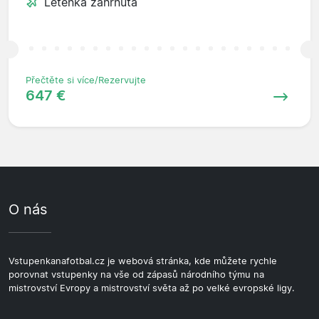
Letenka zahrnuta
Přečtěte si více/Rezervujte
647 €
O nás
Vstupenkanafotbal.cz je webová stránka, kde můžete rychle
porovnat vstupenky na vše od zápasů národního týmu na
mistrovství Evropy a mistrovství světa až po velké evropské ligy.