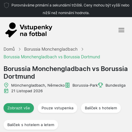
Porovnáváme primární a sekundární tržiště. Ceny mohou být vyšší nebo
nižší než nominální hodnota.
Domů
Domů
Borussia Monchengladbach
Týmy
Borussia Monchengladbach vs Borussia Dortmund
Ligy
Borussia Monchengladbach vs Borussia
Dortmund
Cestovní kanceláře
Mönchengladbach, Německo
Borussia-Park
Bundesliga
21 Listopad 2026
Zobrazit vše
Pouze vstupenka
Balíček s hotelem
Balíček s hotelem a letem