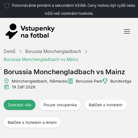
Porovnáváme primární a sekundární tržiště. Ceny mohou být vyšší nebo
nižší než nominální hodnota.
Domů
Domů
Borussia Monchengladbach
Týmy
Borussia Monchengladbach vs Mainz
Ligy
Borussia Monchengladbach vs Mainz
Cestovní kanceláře
Mönchengladbach, Německo
Borussia-Park
Bundesliga
19 Září 2026
Zobrazit vše
Pouze vstupenka
Balíček s hotelem
Balíček s hotelem a letem