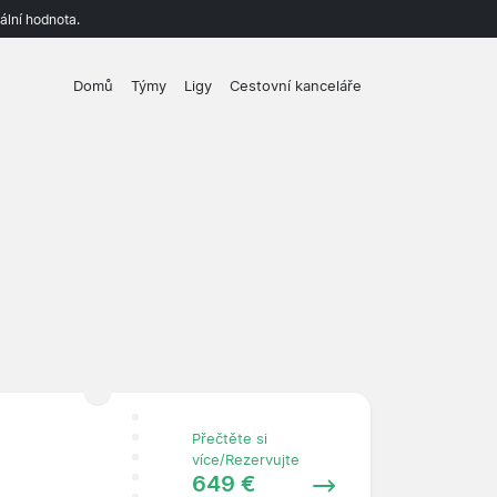
ální hodnota.
Domů
Týmy
Ligy
Cestovní kanceláře
Přečtěte si
více/Rezervujte
649 €