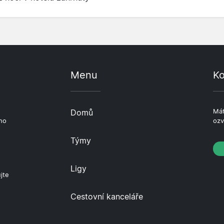
Menu
Ko
e
Domů
Mát
ho
ozv
Týmy
Ligy
jte
Cestovní kanceláře