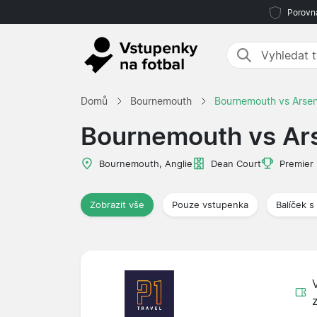
Porovná
Domů
Bournemouth
Bournemouth vs Arsen
Bournemouth vs Ar
Bournemouth, Anglie
Dean Court
Premier
Zobrazit vše
Pouze vstupenka
Balíček s