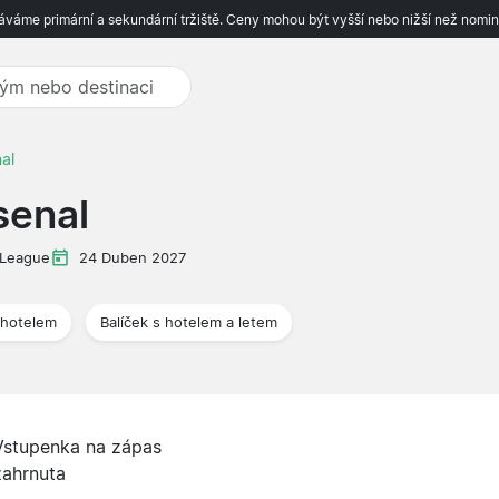
váme primární a sekundární tržiště. Ceny mohou být vyšší nebo nižší než nomin
al
senal
 League
24 Duben 2027
 hotelem
Balíček s hotelem a letem
Vstupenka na zápas
zahrnuta