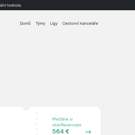
ální hodnota.
Domů
Týmy
Ligy
Cestovní kanceláře
Přečtěte si
více/Rezervujte
564 €