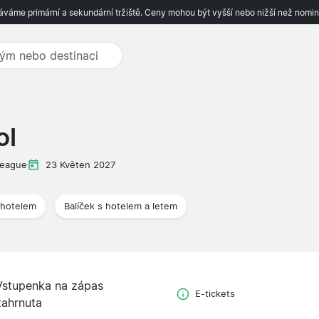
váme primární a sekundární tržiště. Ceny mohou být vyšší nebo nižší než nomin
ol
League
23 Květen 2027
 hotelem
Balíček s hotelem a letem
Vstupenka na zápas
E-tickets
zahrnuta