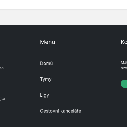
Menu
Ko
e
Domů
Mát
ho
ozv
Týmy
Ligy
jte
Cestovní kanceláře