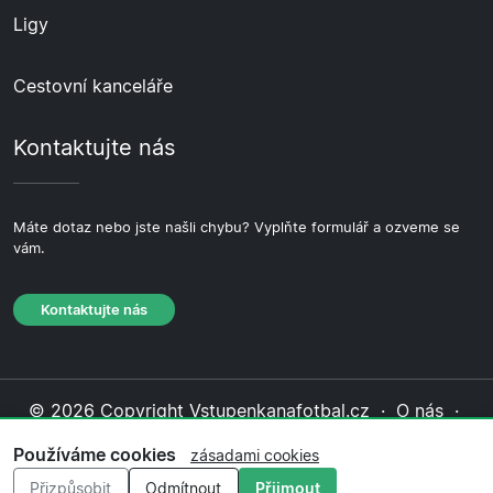
Ligy
Cestovní kanceláře
Kontaktujte nás
Máte dotaz nebo jste našli chybu? Vyplňte formulář a ozveme se
vám.
Kontaktujte nás
© 2026 Copyright Vstupenkanafotbal.cz ·
O nás
·
Kontaktujte nás
·
Zásady ochrany soukromí
·
Zásady
Používáme cookies
zásadami cookies
cookies
·
Redakční zásady
Přizpůsobit
Odmítnout
Přijmout