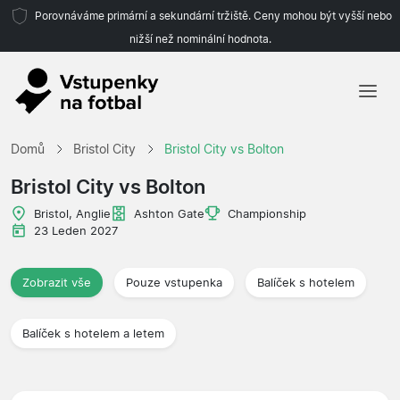
Porovnáváme primární a sekundární tržiště. Ceny mohou být vyšší nebo
nižší než nominální hodnota.
Domů
Domů
Bristol City
Bristol City vs Bolton
Týmy
Bristol City vs Bolton
Ligy
Bristol, Anglie
Ashton Gate
Championship
23 Leden 2027
Cestovní kanceláře
Zobrazit vše
Pouze vstupenka
Balíček s hotelem
Balíček s hotelem a letem