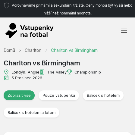
Porovnáváme primární a sekundární tržiště. Ceny mohou být vyšší nebo
nižší než nominální hodnota.
Domů
Domů
Charlton
Charlton vs Birmingham
Týmy
Charlton vs Birmingham
Ligy
Londýn, Anglie
The Valley
Championship
5 Prosinec 2026
Cestovní kanceláře
Zobrazit vše
Pouze vstupenka
Balíček s hotelem
Balíček s hotelem a letem