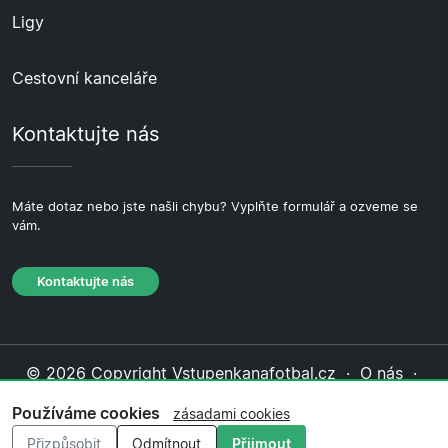
Ligy
Cestovní kanceláře
Kontaktujte nás
Máte dotaz nebo jste našli chybu? Vyplňte formulář a ozveme se
vám.
Kontaktujte nás
© 2026 Copyright Vstupenkanafotbal.cz ·
O nás
·
Kontaktujte nás
·
Zásady ochrany soukromí
·
Zásady
Používáme cookies
zásadami cookies
cookies
·
Redakční zásady
Přizpůsobit
Odmítnout
Přijmout