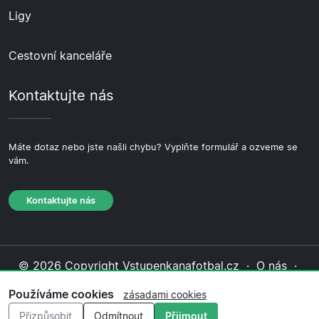
Ligy
Cestovní kanceláře
Kontaktujte nás
Máte dotaz nebo jste našli chybu? Vyplňte formulář a ozveme se
vám.
Kontaktujte nás
© 2026 Copyright Vstupenkanafotbal.cz ·
O nás
·
Kontaktujte nás
·
Zásady ochrany soukromí
·
Zásady
Používáme cookies
zásadami cookies
cookies
·
Redakční zásady
Přizpůsobit
Odmítnout
Přijmout