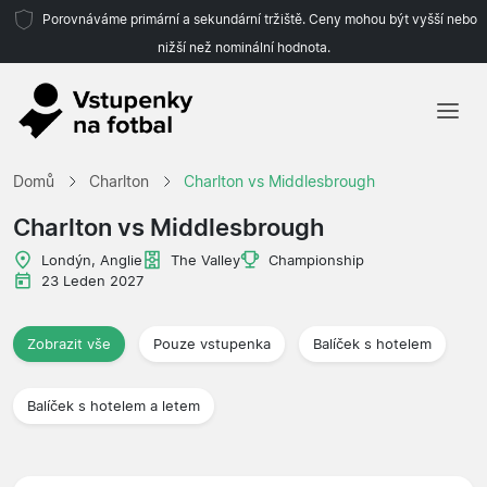
Porovnáváme primární a sekundární tržiště. Ceny mohou být vyšší nebo
nižší než nominální hodnota.
Domů
Domů
Charlton
Charlton vs Middlesbrough
Týmy
Charlton vs Middlesbrough
Ligy
Londýn, Anglie
The Valley
Championship
23 Leden 2027
Cestovní kanceláře
Zobrazit vše
Pouze vstupenka
Balíček s hotelem
Balíček s hotelem a letem