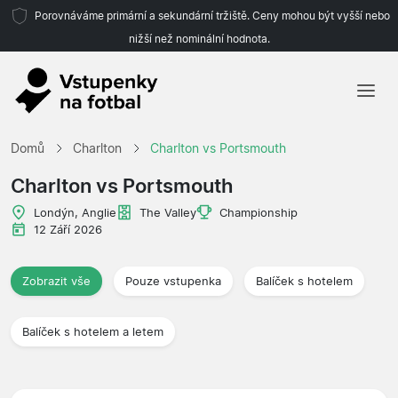
Porovnáváme primární a sekundární tržiště. Ceny mohou být vyšší nebo
nižší než nominální hodnota.
Domů
Domů
Charlton
Charlton vs Portsmouth
Týmy
Charlton vs Portsmouth
Ligy
Londýn, Anglie
The Valley
Championship
12 Září 2026
Cestovní kanceláře
Zobrazit vše
Pouze vstupenka
Balíček s hotelem
Balíček s hotelem a letem