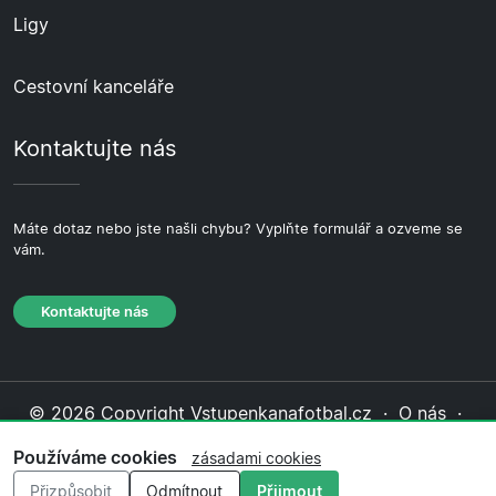
Ligy
Cestovní kanceláře
Kontaktujte nás
Máte dotaz nebo jste našli chybu? Vyplňte formulář a ozveme se
vám.
Kontaktujte nás
© 2026 Copyright Vstupenkanafotbal.cz ·
O nás
·
Kontaktujte nás
·
Zásady ochrany soukromí
·
Zásady
Používáme cookies
zásadami cookies
cookies
·
Redakční zásady
Přizpůsobit
Odmítnout
Přijmout