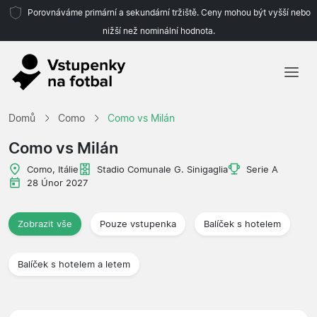
Porovnáváme primární a sekundární tržiště. Ceny mohou být vyšší nebo
nižší než nominální hodnota.
Domů
Domů
Como
Como vs Milán
Týmy
Como vs Milán
Ligy
Como, Itálie
Stadio Comunale G. Sinigaglia
Serie A
28 Únor 2027
Cestovní kanceláře
Zobrazit vše
Pouze vstupenka
Balíček s hotelem
Balíček s hotelem a letem