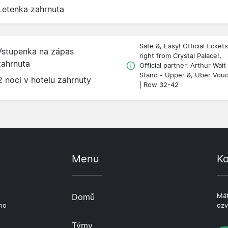
Letenka zahrnuta
Safe &, Easy! Official tickets
Vstupenka na zápas
right from Crystal Palace!,
zahrnuta
Official partner, Arthur Wait
Stand - Upper &, Uber Vou
2 noci v hotelu zahrnuty
| Row 32-42
Menu
Ko
e
Domů
Mát
ho
ozv
Týmy