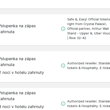
Safe &, Easy! Official tickets
right from Crystal Palace!,
Vstupenka na zápas
Official partner, Arthur Wait
zahrnuta
Stand - Upper &, Uber Vou
| Row 32-42
Vstupenka na zápas
Authorized reseller. Standa
zahrnuta
tickets & Hospitality. E-tick
2 noci v hotelu zahrnuty
Vstupenka na zápas
zahrnuta
Authorized reseller. Standa
3 noci v hotelu zahrnuty
tickets & Hospitality. E-tick