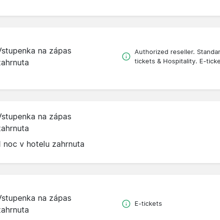
Vstupenka na zápas
Authorized reseller. Standa
zahrnuta
tickets & Hospitality. E-tick
Vstupenka na zápas
zahrnuta
1 noc v hotelu zahrnuta
Vstupenka na zápas
E-tickets
zahrnuta