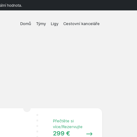
ální hodnota.
Domů
Týmy
Ligy
Cestovní kanceláře
Přečtěte si
více/Rezervujte
299 €