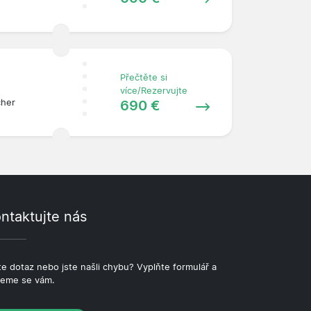
Přečtěte si
více/Rezervujte
690 €
cher
ntaktujte nás
e dotaz nebo jste našli chybu? Vyplňte formulář a
eme se vám.