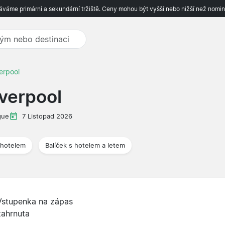
váme primární a sekundární tržiště. Ceny mohou být vyšší nebo nižší než nomin
erpool
iverpool
gue
7 Listopad 2026
 hotelem
Balíček s hotelem a letem
Vstupenka na zápas
zahrnuta