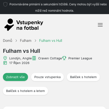
Porovnáváme primární a sekundární tržiště. Ceny mohou být vyšší nebo
nižší než nominální hodnota.
Domů
Domů
Fulham
Fulham vs Hull
Týmy
Fulham vs Hull
Ligy
Londýn, Anglie
Craven Cottage
Premier League
17 Říjen 2026
Cestovní kanceláře
Zobrazit vše
Pouze vstupenka
Balíček s hotelem
Balíček s hotelem a letem