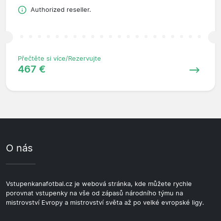
Authorized reseller.
Přečtěte si více/Rezervujte
467 €
O nás
Vstupenkanafotbal.cz je webová stránka, kde můžete rychle
porovnat vstupenky na vše od zápasů národního týmu na
mistrovství Evropy a mistrovství světa až po velké evropské ligy.