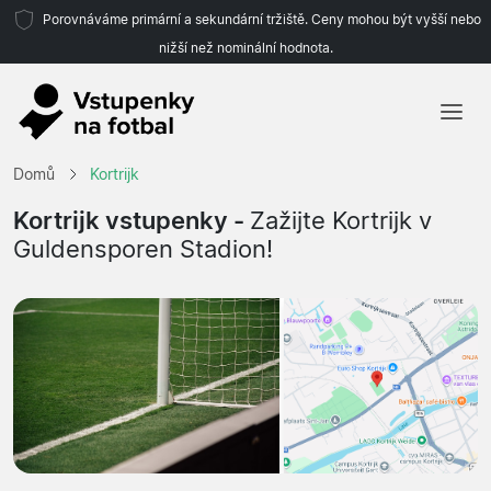
Porovnáváme primární a sekundární tržiště. Ceny mohou být vyšší nebo
nižší než nominální hodnota.
Domů
Domů
Kortrijk
Týmy
Kortrijk vstupenky -
Zažijte Kortrijk v
Guldensporen Stadion!
Ligy
Cestovní kanceláře