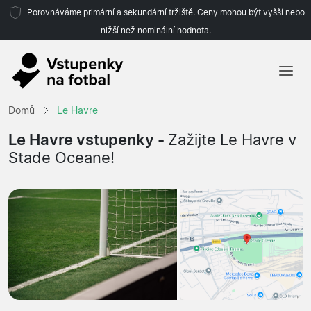
Porovnáváme primární a sekundární tržiště. Ceny mohou být vyšší nebo
nižší než nominální hodnota.
Domů
Domů
Le Havre
Týmy
Le Havre vstupenky -
Zažijte Le Havre v
Stade Oceane!
Ligy
Cestovní kanceláře