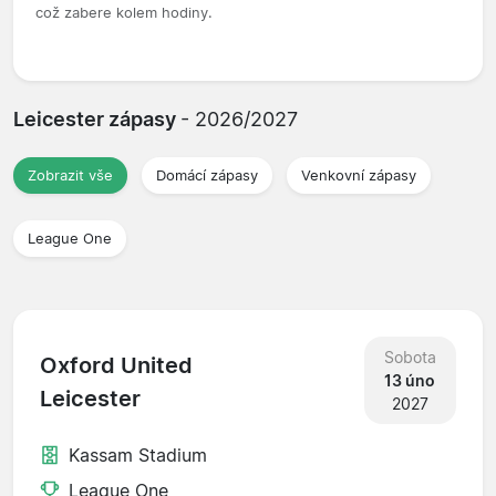
což zabere kolem hodiny.
Leicester zápasy
- 2026/2027
Zobrazit vše
Domácí zápasy
Venkovní zápasy
League One
Sobota
Oxford United
13 úno
Leicester
2027
Kassam Stadium
League One