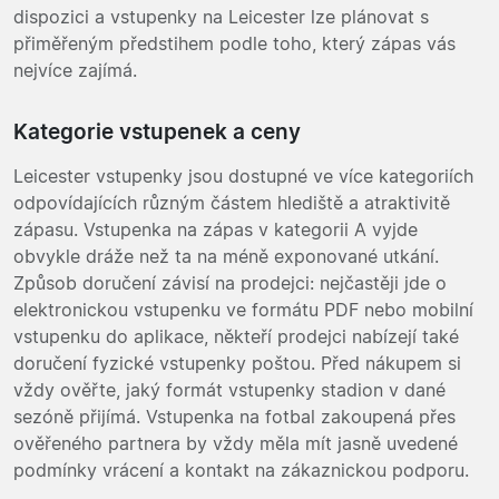
dispozici a vstupenky na Leicester lze plánovat s
přiměřeným předstihem podle toho, který zápas vás
nejvíce zajímá.
Kategorie vstupenek a ceny
Leicester vstupenky jsou dostupné ve více kategoriích
odpovídajících různým částem hlediště a atraktivitě
zápasu. Vstupenka na zápas v kategorii A vyjde
obvykle dráže než ta na méně exponované utkání.
Způsob doručení závisí na prodejci: nejčastěji jde o
elektronickou vstupenku ve formátu PDF nebo mobilní
vstupenku do aplikace, někteří prodejci nabízejí také
doručení fyzické vstupenky poštou. Před nákupem si
vždy ověřte, jaký formát vstupenky stadion v dané
sezóně přijímá. Vstupenka na fotbal zakoupená přes
ověřeného partnera by vždy měla mít jasně uvedené
podmínky vrácení a kontakt na zákaznickou podporu.