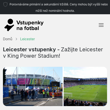
Porovnáváme primární a sekundární tržiště. Ceny mohou být vyšší nebo
nižší než nominální hodnota.
Domů
Domů
Leicester
Týmy
Leicester vstupenky -
Zažijte Leicester
v King Power Stadium!
Ligy
Cestovní kanceláře