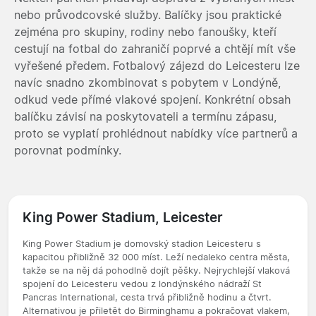
nebo průvodcovské služby. Balíčky jsou praktické
zejména pro skupiny, rodiny nebo fanoušky, kteří
cestují na fotbal do zahraničí poprvé a chtějí mít vše
vyřešené předem. Fotbalový zájezd do Leicesteru lze
navíc snadno zkombinovat s pobytem v Londýně,
odkud vede přímé vlakové spojení. Konkrétní obsah
balíčku závisí na poskytovateli a termínu zápasu,
proto se vyplatí prohlédnout nabídky více partnerů a
porovnat podmínky.
King Power Stadium, Leicester
King Power Stadium je domovský stadion Leicesteru s
kapacitou přibližně 32 000 míst. Leží nedaleko centra města,
takže se na něj dá pohodlně dojít pěšky. Nejrychlejší vlaková
spojení do Leicesteru vedou z londýnského nádraží St
Pancras International, cesta trvá přibližně hodinu a čtvrt.
Alternativou je přiletět do Birminghamu a pokračovat vlakem,