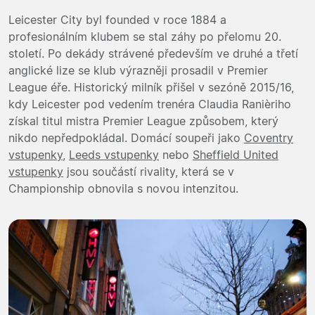
Leicester City byl founded v roce 1884 a
profesionálním klubem se stal záhy po přelomu 20.
století. Po dekády strávené především ve druhé a třetí
anglické lize se klub výrazněji prosadil v Premier
League éře. Historický milník přišel v sezóně 2015/16,
kdy Leicester pod vedením trenéra Claudia Ranièriho
získal titul mistra Premier League způsobem, který
nikdo nepředpokládal. Domácí soupeři jako
Coventry
vstupenky
,
Leeds vstupenky
nebo
Sheffield United
vstupenky
jsou součástí rivality, která se v
Championship obnovila s novou intenzitou.