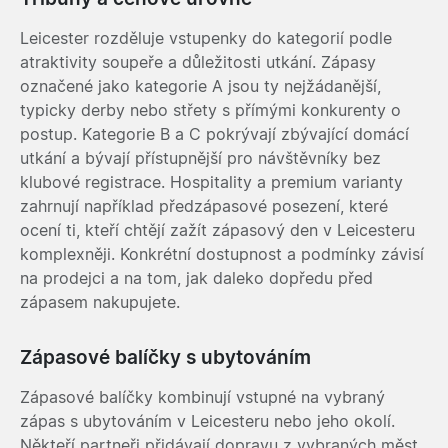
Leicester rozděluje vstupenky do kategorií podle
atraktivity soupeře a důležitosti utkání. Zápasy
označené jako kategorie A jsou ty nejžádanější,
typicky derby nebo střety s přímými konkurenty o
postup. Kategorie B a C pokrývají zbývající domácí
utkání a bývají přístupnější pro návštěvníky bez
klubové registrace. Hospitality a premium varianty
zahrnují například předzápasové posezení, které
ocení ti, kteří chtějí zažít zápasový den v Leicesteru
komplexněji. Konkrétní dostupnost a podmínky závisí
na prodejci a na tom, jak daleko dopředu před
zápasem nakupujete.
Zápasové balíčky s ubytováním
Zápasové balíčky kombinují vstupné na vybraný
zápas s ubytováním v Leicesteru nebo jeho okolí.
Někteří partneři přidávají dopravu z vybraných měst