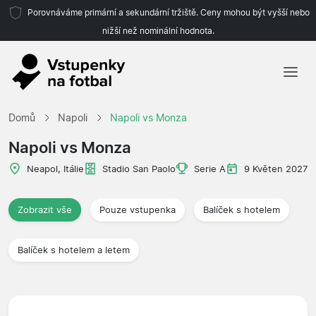
Porovnáváme primární a sekundární tržiště. Ceny mohou být vyšší nebo
nižší než nominální hodnota.
Domů
Domů
Napoli
Napoli vs Monza
Týmy
Napoli vs Monza
Ligy
Neapol, Itálie
Stadio San Paolo
Serie A
9 Květen 2027
Cestovní kanceláře
Zobrazit vše
Pouze vstupenka
Balíček s hotelem
Balíček s hotelem a letem