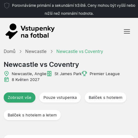
Porovnáváme primární a sekundární tržiště. Ceny mohou být vyšší nebo
nižší než nominální hodnota.
Domů
Domů
Newcastle
Newcastle vs Coventry
Týmy
Newcastle vs Coventry
Ligy
Newcastle, Anglie
St James Park
Premier League
8 Květen 2027
Cestovní kanceláře
Zobrazit vše
Pouze vstupenka
Balíček s hotelem
Balíček s hotelem a letem