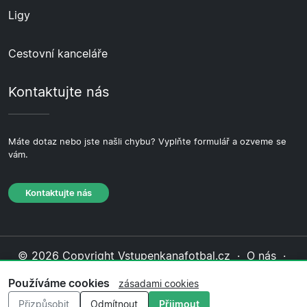
Ligy
Cestovní kanceláře
Kontaktujte nás
Máte dotaz nebo jste našli chybu? Vyplňte formulář a ozveme se
vám.
Kontaktujte nás
© 2026 Copyright Vstupenkanafotbal.cz ·
O nás
·
Kontaktujte nás
·
Zásady ochrany soukromí
·
Zásady
Používáme cookies
zásadami cookies
cookies
·
Redakční zásady
Přizpůsobit
Odmítnout
Přijmout