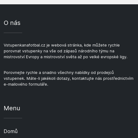
pobyt tří až čtyř dní dává prostor na zápas i na
velikosti hlediště a přátelské atmosféře města praktická
prohlídku Parmy a okolního regionu. Cestovní balíčky
volba.
partnerů jsou obvykle sestaveny přesně na tento
O nás
víkendový formát.
Vstupenkanafotbal.cz je webová stránka, kde můžete rychle
porovnat vstupenky na vše od zápasů národního týmu na
mistrovství Evropy a mistrovství světa až po velké evropské ligy.
Porovnejte rychle a snadno všechny nabídky od prodejců
vstupenek. Máte-li jakékoli dotazy, kontaktujte nás prostřednictvím
e-mailového formuláře.
Menu
Domů