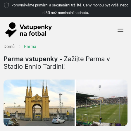
Porovnáváme primární a sekundární tržiště. Ceny mohou být vyšší nebo
nižší než nominální hodnota.
Domů
Domů
Parma
Týmy
Parma vstupenky -
Zažijte Parma v
Stadio Ennio Tardini!
Ligy
Cestovní kanceláře