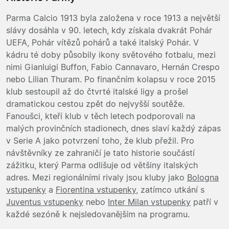
Parma Calcio 1913 byla založena v roce 1913 a největší
slávy dosáhla v 90. letech, kdy získala dvakrát Pohár
UEFA, Pohár vítězů pohárů a také italský Pohár. V
kádru té doby působily ikony světového fotbalu, mezi
nimi Gianluigi Buffon, Fabio Cannavaro, Hernán Crespo
nebo Lilian Thuram. Po finančním kolapsu v roce 2015
klub sestoupil až do čtvrté italské ligy a prošel
dramatickou cestou zpět do nejvyšší soutěže.
Fanoušci, kteří klub v těch letech podporovali na
malých provinčních stadionech, dnes slaví každý zápas
v Serie A jako potvrzení toho, že klub přežil. Pro
návštěvníky ze zahraničí je tato historie součástí
zážitku, který Parma odlišuje od většiny italských
adres. Mezi regionálními rivaly jsou kluby jako
Bologna
vstupenky
a
Fiorentina vstupenky
, zatímco utkání s
Juventus vstupenky
nebo
Inter Milan vstupenky
patří v
každé sezóně k nejsledovanějším na programu.