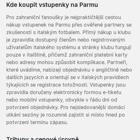
Kde koupit vstupenky na Parmu
Pro zahraniční fanoušky je nejpraktičtější cestou
nákup vstupenek na Parmu přes ověřené partnery se
zkušeností s italským fotbalem. Přímý nákup u klubu
je zpravidla dostupný členům nebo registrovaným
uživatelům italského systému a stránky klubu fungují
pouze v italštině, přičemž zahraniční platební karty
nebo adresy mohou způsobit komplikace. Partneři,
které uvádíme, nabízejí objednávku v angličtině nebo
dalších jazycích a orientují se v italských pravidlech
týkajících se registrace totožnosti. Vstupenky jsou
zpravidla doručeny elektronicky formou e-tiketu
nebo mobilní vstupenky, obvykle v řádu dní od
potvrzení objednávky. Pro nejsledovanější domácí
utkání sezóny je rozumné zajistit si místo hned po
potvrzení termínu zápasu.
Tribuny a cenové úrovně