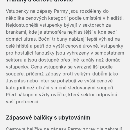
Vstupenky na zápasy Parmy jsou rozděleny do
několika cenových kategorií podle umístění v hledišti.
Nejdostupnější vstupenky bývají v sektorech za
brankami, kde je atmosféra nejhlasitější a kde sedí
domácí ultras. Boční tribuny nabízejí lepší výhled na
celé hřiště a patří do vyšší cenové úrovně. Vstupenky
pro hostující fanoušky jsou vyhrazeny v samostatném
sektoru a jsou dostupné přes jiné kanály než domácí
vstupenky. Cena vstupenky se výrazně liší podle
soupeře, přičemž zápasy proti velkým klubům jako
Juventus nebo Inter se pohybují ve vyšší cenové
kategorii než utkání s méně sledovanými soupeři.
Před nákupem vždy ověřte, který sektor odpovídá
vaší preferenci.
Zápasové balíčky s ubytováním
Cestovní balíčky na zápasy Parmy zpravidla zahrnují