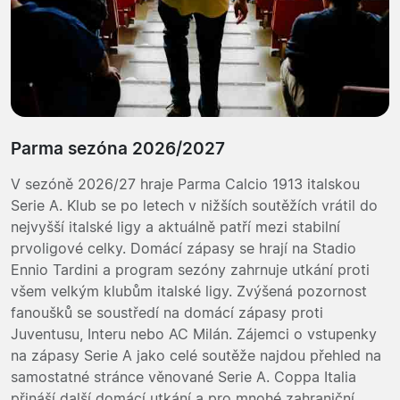
Parma sezóna 2026/2027
V sezóně 2026/27 hraje Parma Calcio 1913 italskou
Serie A. Klub se po letech v nižších soutěžích vrátil do
nejvyšší italské ligy a aktuálně patří mezi stabilní
prvoligové celky. Domácí zápasy se hrají na Stadio
Ennio Tardini a program sezóny zahrnuje utkání proti
všem velkým klubům italské ligy. Zvýšená pozornost
fanoušků se soustředí na domácí zápasy proti
Juventusu, Interu nebo AC Milán. Zájemci o vstupenky
na zápasy Serie A jako celé soutěže najdou přehled na
samostatné stránce věnované Serie A. Coppa Italia
přináší další domácí utkání a pro mnohé zahraniční