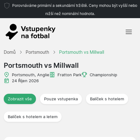
Porovnáváme primární a sekundární tržiště. Ceny mohou být vyšší nebo
nižší než nominální hodnota.
Domů
Domů
Portsmouth
Portsmouth vs Millwall
Týmy
Portsmouth vs Millwall
Ligy
Portsmouth, Anglie
Fratton Park
Championship
24 Říjen 2026
Cestovní kanceláře
Zobrazit vše
Pouze vstupenka
Balíček s hotelem
Balíček s hotelem a letem