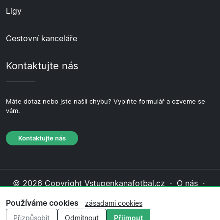
Ligy
Cestovní kanceláře
Kontaktujte nás
Máte dotaz nebo jste našli chybu? Vyplňte formulář a ozveme se
vám.
Kontaktujte nás
© 2026 Copyright Vstupenkanafotbal.cz ·
O nás
·
Kontaktujte nás
·
Zásady ochrany soukromí
·
Zásady
Používáme cookies
zásadami cookies
cookies
·
Redakční zásady
Přizpůsobit
Odmítnout
Přijmout