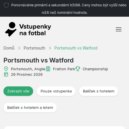
Porovnáváme primární a sekundární tržiště. Ceny mohou být vyšší nebo
nižší než nominální hodnota.
Domů
Domů
Portsmouth
Portsmouth vs Watford
Týmy
Portsmouth vs Watford
Ligy
Portsmouth, Anglie
Fratton Park
Championship
26 Prosinec 2026
Cestovní kanceláře
Zobrazit vše
Pouze vstupenka
Balíček s hotelem
Balíček s hotelem a letem