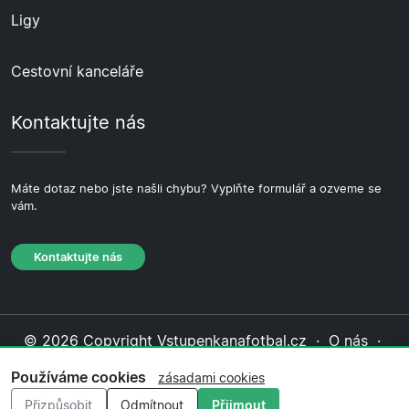
Ligy
Cestovní kanceláře
Kontaktujte nás
Máte dotaz nebo jste našli chybu? Vyplňte formulář a ozveme se
vám.
Kontaktujte nás
© 2026 Copyright Vstupenkanafotbal.cz ·
O nás
·
Kontaktujte nás
·
Zásady ochrany soukromí
·
Zásady
Používáme cookies
zásadami cookies
cookies
·
Redakční zásady
Přizpůsobit
Odmítnout
Přijmout