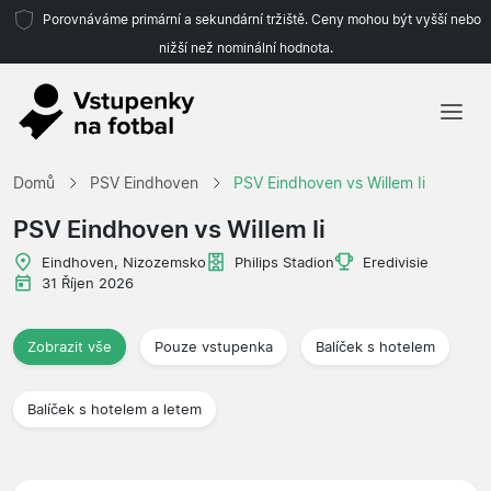
Porovnáváme primární a sekundární tržiště. Ceny mohou být vyšší nebo
nižší než nominální hodnota.
Domů
Domů
PSV Eindhoven
PSV Eindhoven vs Willem Ii
Týmy
PSV Eindhoven vs Willem Ii
Ligy
Eindhoven, Nizozemsko
Philips Stadion
Eredivisie
31 Říjen 2026
Cestovní kanceláře
Zobrazit vše
Pouze vstupenka
Balíček s hotelem
Balíček s hotelem a letem