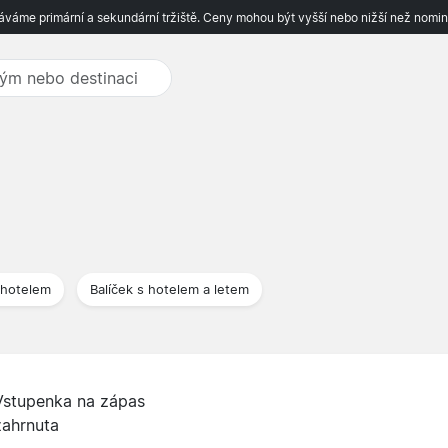
váme primární a sekundární tržiště. Ceny mohou být vyšší nebo nižší než nomin
 hotelem
Balíček s hotelem a letem
Vstupenka na zápas
zahrnuta