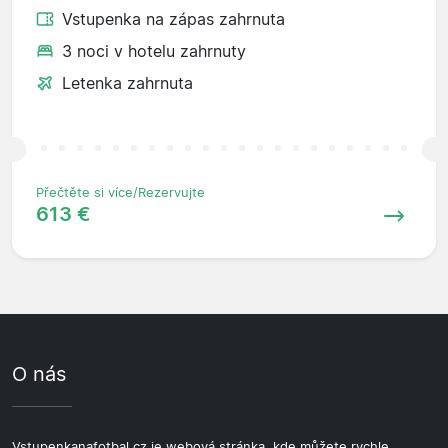
Vstupenka na zápas zahrnuta
3 noci v hotelu zahrnuty
Letenka zahrnuta
Přečtěte si více/Rezervujte
613 €
O nás
Vstupenkanafotbal.cz je webová stránka, kde můžete rychle