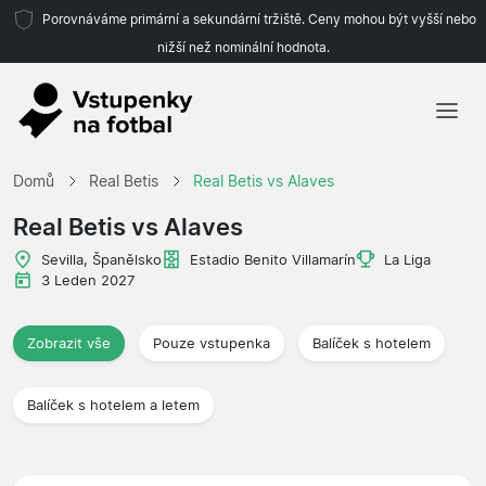
Porovnáváme primární a sekundární tržiště. Ceny mohou být vyšší nebo
nižší než nominální hodnota.
Domů
Domů
Real Betis
Real Betis vs Alaves
Týmy
Real Betis vs Alaves
Ligy
Sevilla, Španělsko
Estadio Benito Villamarín
La Liga
3 Leden 2027
Cestovní kanceláře
Zobrazit vše
Pouze vstupenka
Balíček s hotelem
Balíček s hotelem a letem