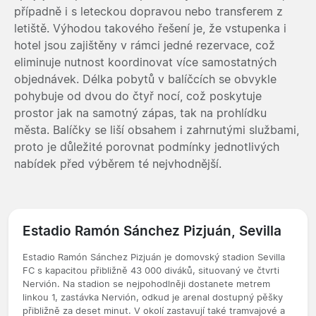
případně i s leteckou dopravou nebo transferem z
letiště. Výhodou takového řešení je, že vstupenka i
hotel jsou zajištěny v rámci jedné rezervace, což
eliminuje nutnost koordinovat více samostatných
objednávek. Délka pobytů v balíčcích se obvykle
pohybuje od dvou do čtyř nocí, což poskytuje
prostor jak na samotný zápas, tak na prohlídku
města. Balíčky se liší obsahem i zahrnutými službami,
proto je důležité porovnat podmínky jednotlivých
nabídek před výběrem té nejvhodnější.
Estadio Ramón Sánchez Pizjuán, Sevilla
Estadio Ramón Sánchez Pizjuán je domovský stadion Sevilla
FC s kapacitou přibližně 43 000 diváků, situovaný ve čtvrti
Nervión. Na stadion se nejpohodlněji dostanete metrem
linkou 1, zastávka Nervión, odkud je arenal dostupný pěšky
přibližně za deset minut. V okolí zastavují také tramvajové a