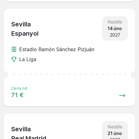
Neděle
Sevilla
14 úno
Espanyol
2027
Estadio Ramón Sánchez Pizjuán
La Liga
Cena od
71 €
Neděle
Sevilla
21 úno
Real Madrid