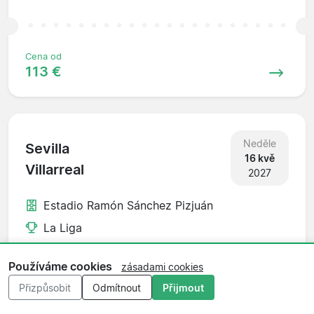
Cena od
113 €
Neděle
Sevilla
16 kvě
Villarreal
2027
Estadio Ramón Sánchez Pizjuán
La Liga
Používáme cookies
zásadami cookies
Přizpůsobit
Odmítnout
Přijmout
Cena od
89 €