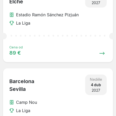
Elche
2027
Estadio Ramón Sánchez Pizjuán
La Liga
Cena od
89 €
Neděle
Barcelona
4 dub
Sevilla
2027
Camp Nou
La Liga