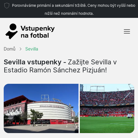
Porovnáváme primární a sekundární tržiště. Ceny mohou být vyšší nebo
nižší než nominální hodnota.
Domů
Domů
Sevilla
Týmy
Sevilla vstupenky -
Zažijte Sevilla v
Estadio Ramón Sánchez Pizjuán!
Ligy
Cestovní kanceláře