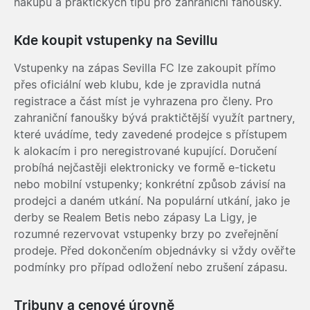
nákupu a praktických tipů pro zahraniční fanoušky.
Kde koupit vstupenky na Sevillu
Vstupenky na zápas Sevilla FC lze zakoupit přímo
přes oficiální web klubu, kde je zpravidla nutná
registrace a část míst je vyhrazena pro členy. Pro
zahraniční fanoušky bývá praktičtější využít partnery,
které uvádíme, tedy zavedené prodejce s přístupem
k alokacím i pro neregistrované kupující. Doručení
probíhá nejčastěji elektronicky ve formě e-ticketu
nebo mobilní vstupenky; konkrétní způsob závisí na
prodejci a daném utkání. Na populární utkání, jako je
derby se Realem Betis nebo zápasy La Ligy, je
rozumné rezervovat vstupenky brzy po zveřejnění
prodeje. Před dokončením objednávky si vždy ověřte
podmínky pro případ odložení nebo zrušení zápasu.
Tribuny a cenové úrovně