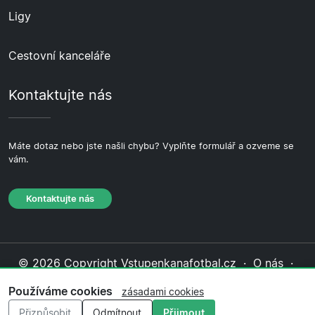
Ligy
Cestovní kanceláře
Kontaktujte nás
Máte dotaz nebo jste našli chybu? Vyplňte formulář a ozveme se
vám.
Kontaktujte nás
© 2026 Copyright Vstupenkanafotbal.cz ·
O nás
·
Kontaktujte nás
·
Zásady ochrany soukromí
·
Zásady
Používáme cookies
zásadami cookies
cookies
·
Redakční zásady
Přizpůsobit
Odmítnout
Přijmout