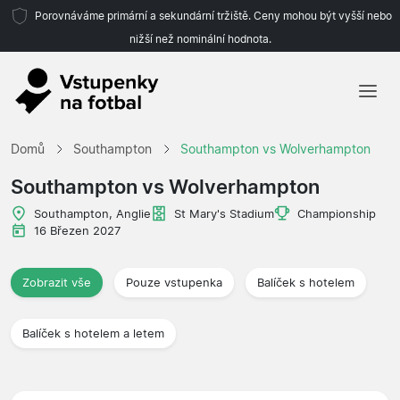
Porovnáváme primární a sekundární tržiště. Ceny mohou být vyšší nebo
nižší než nominální hodnota.
Domů
Domů
Southampton
Southampton vs Wolverhampton
Týmy
Southampton vs Wolverhampton
Ligy
Southampton, Anglie
St Mary's Stadium
Championship
16 Březen 2027
Cestovní kanceláře
Zobrazit vše
Pouze vstupenka
Balíček s hotelem
Balíček s hotelem a letem