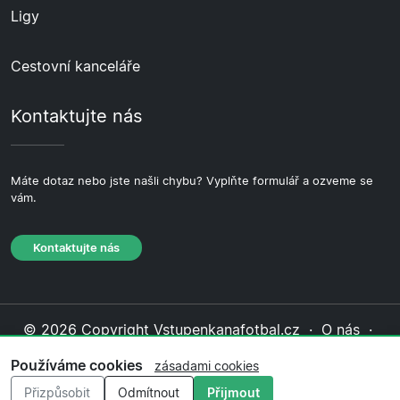
Ligy
Cestovní kanceláře
Kontaktujte nás
Máte dotaz nebo jste našli chybu? Vyplňte formulář a ozveme se
vám.
Kontaktujte nás
© 2026 Copyright Vstupenkanafotbal.cz ·
O nás
·
Kontaktujte nás
·
Zásady ochrany soukromí
·
Zásady
Používáme cookies
zásadami cookies
cookies
·
Redakční zásady
Přizpůsobit
Odmítnout
Přijmout