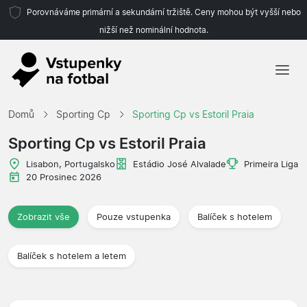
Porovnáváme primární a sekundární tržiště. Ceny mohou být vyšší nebo
nižší než nominální hodnota.
Domů
Domů
Sporting Cp
Sporting Cp vs Estoril Praia
Týmy
Sporting Cp vs Estoril Praia
Ligy
Lisabon, Portugalsko
Estádio José Alvalade
Primeira Liga
20 Prosinec 2026
Cestovní kanceláře
Zobrazit vše
Pouze vstupenka
Balíček s hotelem
Balíček s hotelem a letem