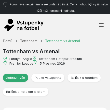
Porovnáváme primární a sekundární tržiště. Ceny mohou být vyšší nebo
nižší než nominální hodnota.
Domů
Domů
Tottenham
Tottenham vs Arsenal
Týmy
Tottenham vs Arsenal
Ligy
Londýn, Anglie
Tottenham Hotspur Stadium
Premier League
5 Prosinec 2026
Cestovní kanceláře
Zobrazit vše
Pouze vstupenka
Balíček s hotelem
Balíček s hotelem a letem