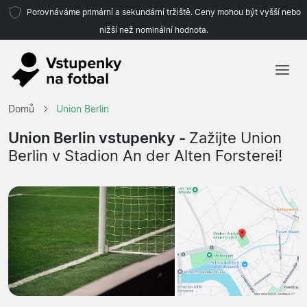
Porovnáváme primární a sekundární tržiště. Ceny mohou být vyšší nebo
nižší než nominální hodnota.
Domů
Domů
Union Berlin
Týmy
Union Berlin vstupenky -
Zažijte Union
Berlin v Stadion An der Alten Forsterei!
Ligy
Cestovní kanceláře