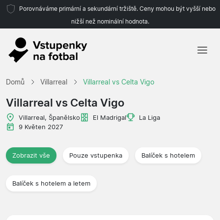
Porovnáváme primární a sekundární tržiště. Ceny mohou být vyšší nebo
nižší než nominální hodnota.
Domů
Domů
Villarreal
Villarreal vs Celta Vigo
Týmy
Villarreal vs Celta Vigo
Ligy
Villarreal, Španělsko
El Madrigal
La Liga
9 Květen 2027
Cestovní kanceláře
Zobrazit vše
Pouze vstupenka
Balíček s hotelem
Balíček s hotelem a letem