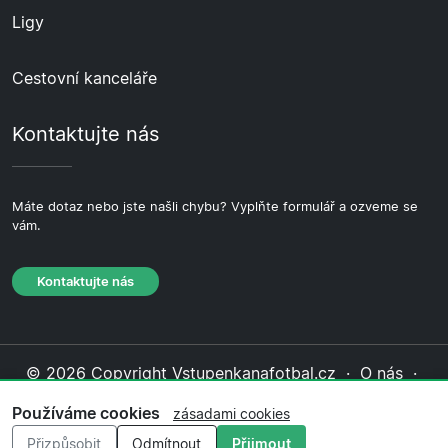
Ligy
Cestovní kanceláře
Kontaktujte nás
Máte dotaz nebo jste našli chybu? Vyplňte formulář a ozveme se
vám.
Kontaktujte nás
© 2026 Copyright Vstupenkanafotbal.cz ·
O nás
·
Kontaktujte nás
·
Zásady ochrany soukromí
·
Zásady
Používáme cookies
zásadami cookies
cookies
·
Redakční zásady
Přizpůsobit
Odmítnout
Přijmout