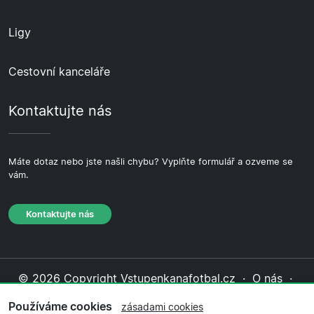
Ligy
Cestovní kanceláře
Kontaktujte nás
Máte dotaz nebo jste našli chybu? Vyplňte formulář a ozveme se
vám.
Kontaktujte nás
© 2026 Copyright Vstupenkanafotbal.cz ·
O nás
·
Kontaktujte nás
·
Zásady ochrany soukromí
·
Zásady
Používáme cookies
zásadami cookies
cookies
·
Redakční zásady