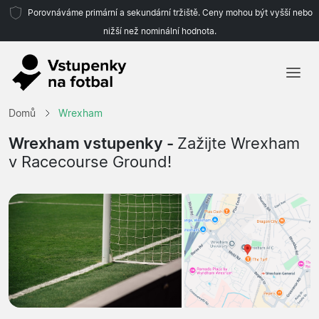
Porovnáváme primární a sekundární tržiště. Ceny mohou být vyšší nebo
nižší než nominální hodnota.
Domů
Domů
Wrexham
Týmy
Wrexham vstupenky -
Zažijte Wrexham
v Racecourse Ground!
Ligy
Cestovní kanceláře