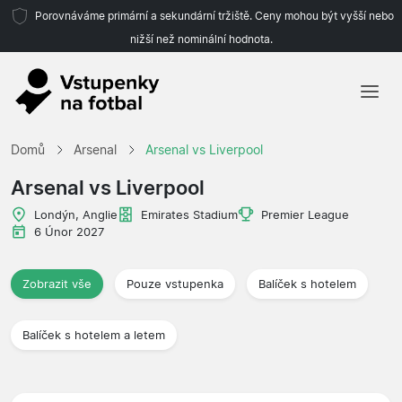
Porovnáváme primární a sekundární tržiště. Ceny mohou být vyšší nebo
nižší než nominální hodnota.
Domů
Domů
Arsenal
Arsenal vs Liverpool
Týmy
Arsenal vs Liverpool
Ligy
Londýn, Anglie
Emirates Stadium
Premier League
6 Únor 2027
Cestovní kanceláře
Zobrazit vše
Pouze vstupenka
Balíček s hotelem
Balíček s hotelem a letem