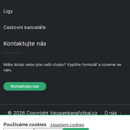
Ligy
Cestovní kanceláře
Kontaktujte nás
Máte dotaz nebo jste našli chybu? Vyplňte formulář a ozveme se
vám.
Kontaktujte nás
© 2026 Copyright Vstupenkanafotbal.cz ·
O nás
·
Kontaktujte nás
·
Zásady ochrany soukromí
·
Zásady
Používáme cookies
zásadami cookies
cookies
·
Redakční zásady