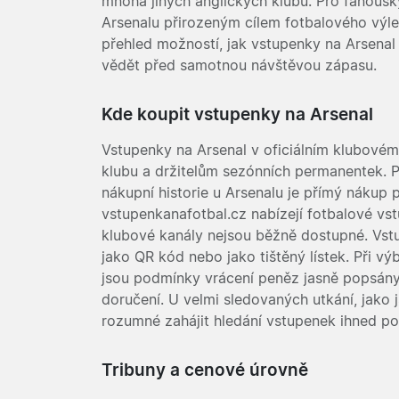
mnoha jiných anglických klubů. Pro fanoušky
Arsenalu přirozeným cílem fotbalového výle
přehled možností, jak vstupenky na Arsenal
vědět před samotnou návštěvou zápasu.
Kde koupit vstupenky na Arsenal
Vstupenky na Arsenal v oficiálním klubovém
klubu a držitelům sezónních permanentek. P
nákupní historie u Arsenalu je přímý nákup p
vstupenkanafotbal.cz nabízejí fotbalové vst
klubové kanály nejsou běžně dostupné. Vst
jako QR kód nebo jako tištěný lístek. Při v
jsou podmínky vrácení peněz jasně popsány
doručení. U velmi sledovaných utkání, jako
rozumné zahájit hledání vstupenek ihned po
Tribuny a cenové úrovně