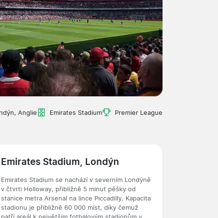
ndýn, Anglie
Emirates Stadium
Premier League
Emirates Stadium, Londýn
Emirates Stadium se nachází v severním Londýně
v čtvrti Holloway, přibližně 5 minut pěšky od
stanice metra Arsenal na lince Piccadilly. Kapacita
stadionu je přibližně 60 000 míst, díky čemuž
patří areál k největším fotbalovým stadionům v