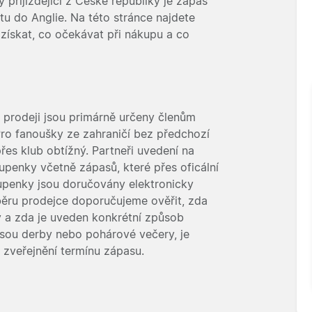
 přijíždějící z České republiky je zápas
tu do Anglie. Na této stránce najdete
 získat, co očekávat při nákupu a co
 prodeji jsou primárně určeny členům
ro fanoušky ze zahraničí bez předchozí
řes klub obtížný. Partneři uvedení na
upenky včetně zápasů, které přes oficální
upenky jsou doručovány elektronicky
ýběru prodejce doporučujeme ověřit, zda
 a zda je uveden konkrétní způsob
 jsou derby nebo pohárové večery, je
 zveřejnění termínu zápasu.