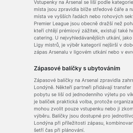
Vstupenky na Arsenal se liší podle kategorie
místa jsou zpravidla blíže středové čáře a na
místa ve vyšších řadách nebo rohových sek
Premier League jsou obecně dražší než pohár
kteří chtějí prémiový zážitek, existují také h
catering. U nejvyhledávanějších utkání, ja
Ligy mistrů, je výběr kategorií nejširší v d
zápas Arsenalu v ligovém utkání nebo v evr
Zápasové balíčky s ubytováním
Zápasové balíčky na Arsenal zpravidla zahrn
Londýně. Někteří partneři přidávají transfe
pobytu se liší od jednodenního výletu po v
je balíček praktická volba, protože organiza
mohou zvolit pouze vstupenku nebo ji zkom
výběru. Balíčky jsou dostupné pro jednotliv
Londýna při příležitosti zápasu, kombinovan
šetří čas při plánování.