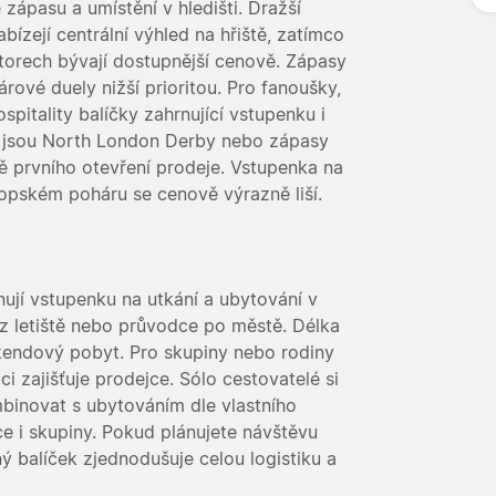
 zápasu a umístění v hledišti. Dražší
bízejí centrální výhled na hřiště, zatímco
torech bývají dostupnější cenově. Zápasy
ové duely nižší prioritou. Pro fanoušky,
ospitality balíčky zahrnující vstupenku i
ko jsou North London Derby nebo zápasy
obě prvního otevření prodeje. Vstupenka na
opském poháru se cenově výrazně liší.
ují vstupenku na utkání a ubytování v
r z letiště nebo průvodce po městě. Délka
íkendový pobyt. Pro skupiny nebo rodiny
ci zajišťuje prodejce. Sólo cestovatelé si
binovat s ubytováním dle vlastního
ce i skupiny. Pokud plánujete návštěvu
ý balíček zjednodušuje celou logistiku a