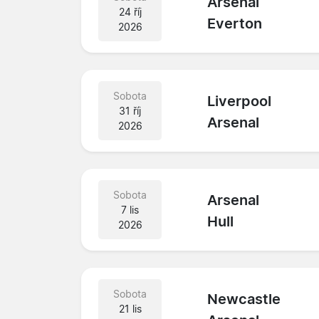
Arsenal
24 říj
Everton
2026
Sobota
Liverpool
31 říj
Arsenal
2026
Sobota
Arsenal
7 lis
Hull
2026
Sobota
Newcastle
21 lis