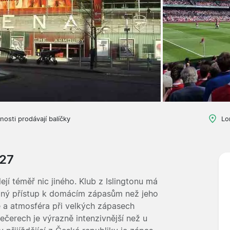
nosti prodávají balíčky
Lo
/27
ejí téměř nic jiného. Klub z Islingtonu má
a jiný přístup k domácím zápasům než jeho
é a atmosféra při velkých zápasech
čerech je výrazně intenzivnější než u