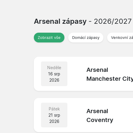
Arsenal zápasy
- 2026/2027
Zobrazit vše
Domácí zápasy
Venkovní z
Neděle
Arsenal
16 srp
Manchester Cit
2026
Pátek
Arsenal
21 srp
Coventry
2026