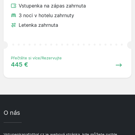
Vstupenka na zápas zahrnuta
3 noci v hotelu zahrnuty
Letenka zahrnuta
Přečtěte si více/Rezervujte
445 €
O nás
Vstupenkanafotbal.cz je webová stránka, kde můžete rychle