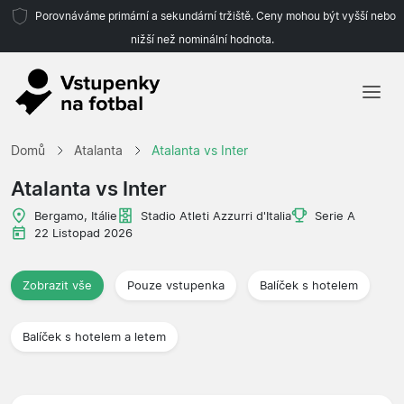
Porovnáváme primární a sekundární tržiště. Ceny mohou být vyšší nebo
nižší než nominální hodnota.
Domů
Domů
Atalanta
Atalanta vs Inter
Týmy
Atalanta vs Inter
Ligy
Bergamo, Itálie
Stadio Atleti Azzurri d'Italia
Serie A
22 Listopad 2026
Cestovní kanceláře
Zobrazit vše
Pouze vstupenka
Balíček s hotelem
Balíček s hotelem a letem