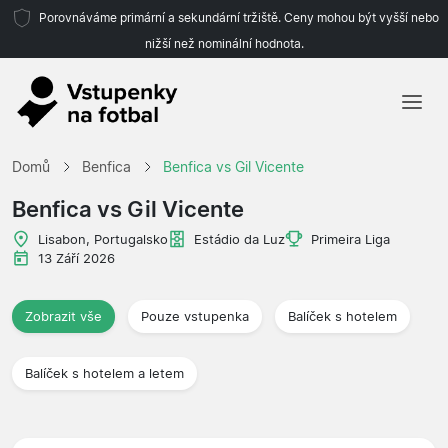
Porovnáváme primární a sekundární tržiště. Ceny mohou být vyšší nebo
nižší než nominální hodnota.
Domů
Domů
Benfica
Benfica vs Gil Vicente
Týmy
Benfica vs Gil Vicente
Ligy
Lisabon, Portugalsko
Estádio da Luz
Primeira Liga
13 Září 2026
Cestovní kanceláře
Zobrazit vše
Pouze vstupenka
Balíček s hotelem
Balíček s hotelem a letem