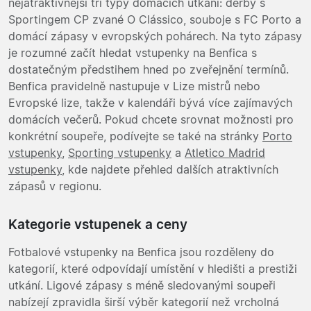
nejatraktivnější tři typy domácích utkání: derby s
Sportingem CP zvané O Clássico, souboje s FC Porto a
domácí zápasy v evropských pohárech. Na tyto zápasy
je rozumné začít hledat vstupenky na Benfica s
dostatečným předstihem hned po zveřejnění termínů.
Benfica pravidelně nastupuje v Lize mistrů nebo
Evropské lize, takže v kalendáři bývá více zajímavých
domácích večerů. Pokud chcete srovnat možnosti pro
konkrétní soupeře, podívejte se také na stránky
Porto
vstupenky
,
Sporting vstupenky
a
Atletico Madrid
vstupenky
, kde najdete přehled dalších atraktivních
zápasů v regionu.
Kategorie vstupenek a ceny
Fotbalové vstupenky na Benfica jsou rozděleny do
kategorií, které odpovídají umístění v hledišti a prestiži
utkání. Ligové zápasy s méně sledovanými soupeři
nabízejí zpravidla širší výběr kategorií než vrcholná