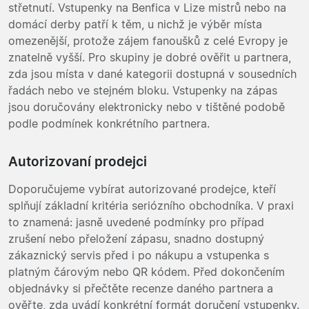
střetnutí. Vstupenky na Benfica v Lize mistrů nebo na
domácí derby patří k těm, u nichž je výběr místa
omezenější, protože zájem fanoušků z celé Evropy je
znatelně vyšší. Pro skupiny je dobré ověřit u partnera,
zda jsou místa v dané kategorii dostupná v sousedních
řadách nebo ve stejném bloku. Vstupenky na zápas
jsou doručovány elektronicky nebo v tištěné podobě
podle podmínek konkrétního partnera.
Autorizovaní prodejci
Doporučujeme vybírat autorizované prodejce, kteří
splňují základní kritéria seriózního obchodníka. V praxi
to znamená: jasně uvedené podmínky pro případ
zrušení nebo přeložení zápasu, snadno dostupný
zákaznický servis před i po nákupu a vstupenka s
platným čárovým nebo QR kódem. Před dokončením
objednávky si přečtěte recenze daného partnera a
ověřte, zda uvádí konkrétní formát doručení vstupenky.