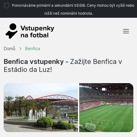
Porovnáváme primární a sekundární tržiště. Ceny mohou být vyšší nebo
nižší než nominální hodnota.
Domů
Domů
Benfica
Týmy
Benfica vstupenky -
Zažijte Benfica v
Estádio da Luz!
Ligy
Cestovní kanceláře