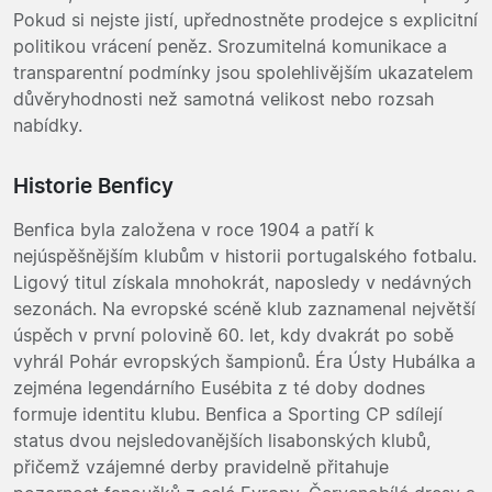
Pokud si nejste jistí, upřednostněte prodejce s explicitní
politikou vrácení peněz. Srozumitelná komunikace a
transparentní podmínky jsou spolehlivějším ukazatelem
důvěryhodnosti než samotná velikost nebo rozsah
nabídky.
Historie Benficy
Benfica byla založena v roce 1904 a patří k
nejúspěšnějším klubům v historii portugalského fotbalu.
Ligový titul získala mnohokrát, naposledy v nedávných
sezonách. Na evropské scéně klub zaznamenal největší
úspěch v první polovině 60. let, kdy dvakrát po sobě
vyhrál Pohár evropských šampionů. Éra Ústy Hubálka a
zejména legendárního Eusébita z té doby dodnes
formuje identitu klubu. Benfica a Sporting CP sdílejí
status dvou nejsledovanějších lisabonských klubů,
přičemž vzájemné derby pravidelně přitahuje