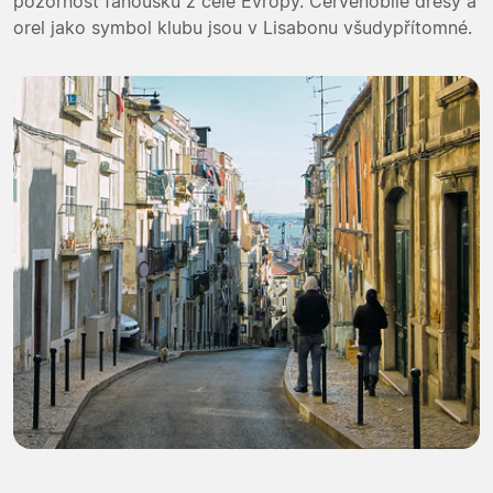
pozornost fanoušků z celé Evropy. Červenobílé dresy a
orel jako symbol klubu jsou v Lisabonu všudypřítomné.