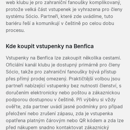
web klubu je pro zahraniční fanoušky komplikovaný,
protože velká část vstupenek je vyhrazena pro členy
systému Sócio. Partneři, které zde uvádíme, tuto
bariéru řeší a komunikují v češtině po celou dobu
procesu.
Kde koupit vstupenky na Benfica
Vstupenky na Benfica lze zakoupit několika cestami.
Oficiální kanál klubu je dostupný primárně pro členy
Sócio, takže pro zahraniční fanoušky bývá přístup
přes přímý prodej omezený. Praktičtější volbou jsou
partneři nabízející vstupenky bez nutnosti členství, s
doručením elektronicky nebo poštou a zákaznickou
podporou dostupnou v češtině. Při výběru si vždy
ověřte, zda partner uvádí jasné podmínky pro případ
přeložení nebo zrušení zápasu, zda je vstupenka
opatřena platným čárovým nebo QR kódem a zda lze
před nákupem snadno kontaktovat zákaznický