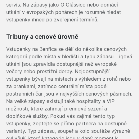
servis. Na zápasy jako O Clássico nebo domácí
utkání v evropských pohárech je rozumné hledat
vstupenky ihned po zveřejnění termínů.
Tribuny a cenové úrovně
Vstupenky na Benfica se dělí do několika cenových
kategorií podle místa v hledišti a typu zápasu. Ligová
utkání jsou zpravidla dostupnější než evropské
večery nebo prestižní derby. Nejdostupnější
vstupenky bývají na místech s výhledem z rohů nebo
za brankami, zatímco centrální místa podél
postranních čar jsou v nejvyšších cenových pásmech.
Na velké zápasy existují také hospitality a VIP
možnosti, které zahrnují prémiové sezení a
doplňkové služby. Pokud vás zajímá tento typ
vstupenky, zeptejte se přímo partnera na dostupné
varianty. Typ zápasu, soupeř a kolo soutěže výrazně
ovlivňují, které kategorie jsou v daný moment k