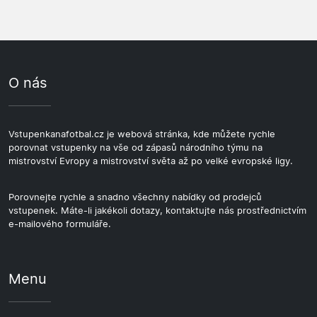
pokrývající zrušení nebo přeložení sportovní události.
rozpočtové kategorie. Na zápasy Benfica jezdí fanoušci
Tato kombinace vás chrání před situací, kdy samotná
z celé Evropy, takže atmosféra okolo stadionu před
vstupenka je refundována, ale ostatní náklady na cestu
výkopem je živá i bez organizované skupiny. Cestovní
nikoliv.
partneři zvládnou sestavit balíček pro jednotlivce stejně
O nás
jako pro skupinu. Bary a hospody v okolí stadionu se
před zápasem zaplní fanoušky, takže na kontakt s
dalšími příznivci není třeba čekat až do hlediště.
Vstupenkanafotbal.cz je webová stránka, kde můžete rychle
porovnat vstupenky na vše od zápasů národního týmu na
mistrovství Evropy a mistrovství světa až po velké evropské ligy.
Porovnejte rychle a snadno všechny nabídky od prodejců
vstupenek. Máte-li jakékoli dotazy, kontaktujte nás prostřednictvím
e-mailového formuláře.
Menu