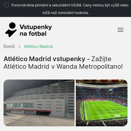
Porovnáváme primární a sekundární tržiště. Ceny mohou být vyšší nebo
nižší než nominální hodnota.
Domů
Domů
Atlético Madrid
Týmy
Atlético Madrid vstupenky -
Zažijte
Atlético Madrid v Wanda Metropolitano!
Ligy
Cestovní kanceláře