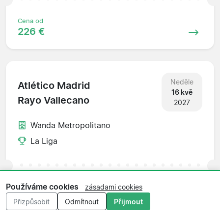
Cena od
226 €
Neděle
Atlético Madrid
16 kvě
Rayo Vallecano
2027
Wanda Metropolitano
La Liga
Používáme cookies
zásadami cookies
Cena od
99 €
Přizpůsobit
Odmítnout
Přijmout