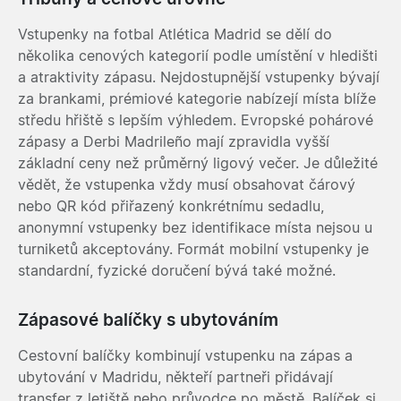
Vstupenky na fotbal Atlética Madrid se dělí do
několika cenových kategorií podle umístění v hledišti
a atraktivity zápasu. Nejdostupnější vstupenky bývají
za brankami, prémiové kategorie nabízejí místa blíže
středu hřiště s lepším výhledem. Evropské pohárové
zápasy a Derbi Madrileño mají zpravidla vyšší
základní ceny než průměrný ligový večer. Je důležité
vědět, že vstupenka vždy musí obsahovat čárový
nebo QR kód přiřazený konkrétnímu sedadlu,
anonymní vstupenky bez identifikace místa nejsou u
turniketů akceptovány. Formát mobilní vstupenky je
standardní, fyzické doručení bývá také možné.
Zápasové balíčky s ubytováním
Cestovní balíčky kombinují vstupenku na zápas a
ubytování v Madridu, někteří partneři přidávají
transfer z letiště nebo průvodce po městě. Balíček si