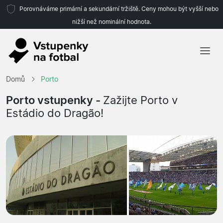
Porovnáváme primární a sekundární tržiště. Ceny mohou být vyšší nebo
nižší než nominální hodnota.
Domů
Domů
Porto
Týmy
Porto vstupenky -
Zažijte Porto v
Estádio do Dragão!
Ligy
Cestovní kanceláře