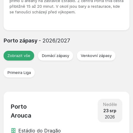
přímo u areány na zastávce Estádio. Z centra Porta trvá cesta
přibližně 15 až 20 minut. V okolí jsou bary a restaurace, kde
se fanoušci scházejí před výkopem.
Porto zápasy
- 2026/2027
Zobrazit vše
Domácí zápasy
Venkovní zápasy
Primeira Liga
Neděle
Porto
23 srp
Arouca
2026
Estádio do Dragão