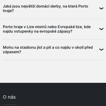
Domácí fanoušci jsou hlasití a angažovaní, zejména na
pro večeři nebo procházku. Hotely přímo v okolí
Jaká jsou největší domácí derby, na která Porto
velkých zápasech. Jako zahraniční návštěvník sedíte v
stadionu existují, ale centrum nabízí širší výběr.
hraje?
sektoru pro domácí nebo hostující fanoušky podle toho,
za koho fandíte. Porto je zvyklé na zahraniční
Největší rivalita FC Porto je s Benficou z Lisabonu.
návštěvníky a angličtina je v okolí stadionu i ve městě
Porto hraje v Lize mistrů nebo Evropské lize, kde
Zápas zvaný O Clássico je nejsledovanějším duelem v
běžně srozumitelná.
najdu vstupenky na evropské zápasy?
Primeira Liga. Druhá výrazná rivalita je se Sportingem
CP, také z Lisabonu. Na oba tyto zápasy platí, že
Účast Porta v evropských pohárech závisí na výsledku
rezervovat vstupenky s dostatečným předstihem je
Mohu na stadionu jíst a pít a co najdu v okolí před
předchozí sezóny. Vstupenky na evropské domácí
chytré rozhodnutí.
zápasem?
zápasy jsou dostupné přes stejné partnery jako ligové
zápasy. Podrobnější informace o vstupenách na
Uvnitř stadionu jsou k dispozici občerstvovací stánky s
evropské soutěže najdete na našich stránkách
běžnou nabídkou. Okolí ve čtvrti Antas nabízí bary a
věnovaných Lize mistrů nebo Evropské lize.
restaurace, kde se fanoušci scházejí před utkáním.
Centrum Porta s kavárnami a restauracemi je od
stadionu dostupné metrem a nabízí pestřejší
předzápasový program.
O nás