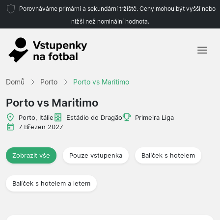
Porovnáváme primární a sekundární tržiště. Ceny mohou být vyšší nebo
nižší než nominální hodnota.
Domů
Domů
Porto
Porto vs Maritimo
Týmy
Porto vs Maritimo
Ligy
Porto, Itálie
Estádio do Dragão
Primeira Liga
7 Březen 2027
Cestovní kanceláře
Zobrazit vše
Pouze vstupenka
Balíček s hotelem
Balíček s hotelem a letem