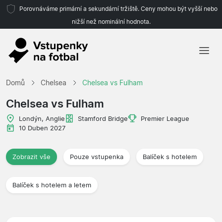
Porovnáváme primární a sekundární tržiště. Ceny mohou být vyšší nebo
nižší než nominální hodnota.
Domů
Domů
Chelsea
Chelsea vs Fulham
Týmy
Chelsea vs Fulham
Ligy
Londýn, Anglie
Stamford Bridge
Premier League
10 Duben 2027
Cestovní kanceláře
Zobrazit vše
Pouze vstupenka
Balíček s hotelem
Balíček s hotelem a letem