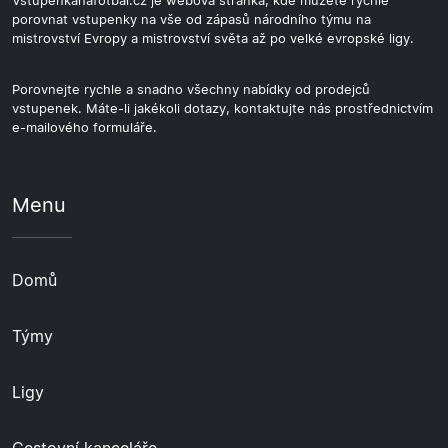
Vstupenkanafotbal.cz je webová stránka, kde můžete rychle
porovnat vstupenky na vše od zápasů národního týmu na
mistrovství Evropy a mistrovství světa až po velké evropské ligy.
Porovnejte rychle a snadno všechny nabídky od prodejců
vstupenek. Máte-li jakékoli dotazy, kontaktujte nás prostřednictvím
e-mailového formuláře.
Menu
Domů
Týmy
Ligy