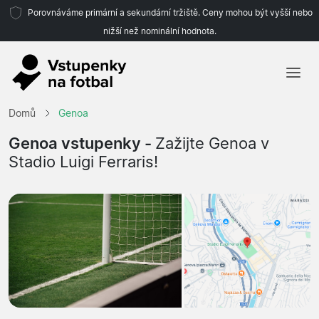
Porovnáváme primární a sekundární tržiště. Ceny mohou být vyšší nebo
nižší než nominální hodnota.
Domů
Domů
Genoa
Týmy
Genoa vstupenky -
Zažijte Genoa v
Stadio Luigi Ferraris!
Ligy
Cestovní kanceláře