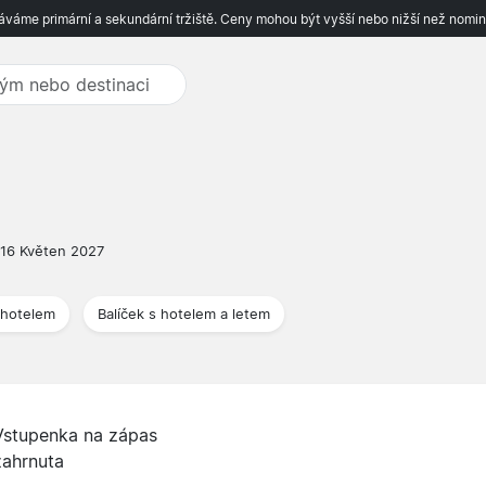
váme primární a sekundární tržiště. Ceny mohou být vyšší nebo nižší než nomin
16 Květen 2027
 hotelem
Balíček s hotelem a letem
Vstupenka na zápas
zahrnuta