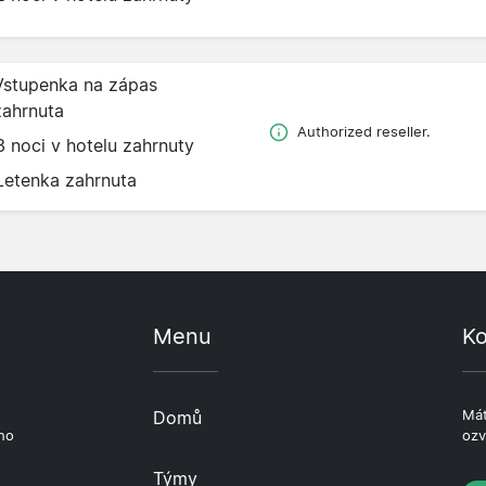
Vstupenka na zápas
zahrnuta
Authorized reseller.
3 noci v hotelu zahrnuty
Letenka zahrnuta
Menu
Ko
e
Domů
Mát
ho
ozv
Týmy