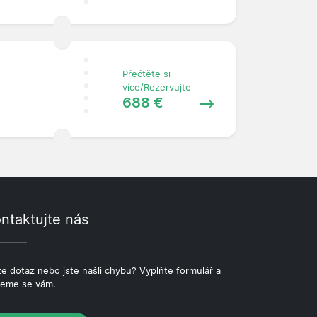
Přečtěte si
více/Rezervujte
688 €
ntaktujte nás
e dotaz nebo jste našli chybu? Vyplňte formulář a
eme se vám.