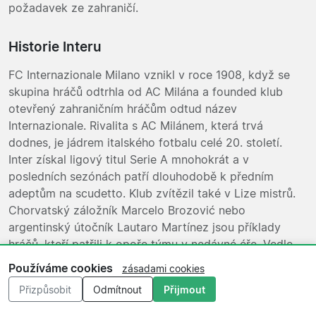
požadavek ze zahraničí.
Historie Interu
FC Internazionale Milano vznikl v roce 1908, když se
skupina hráčů odtrhla od AC Milána a founded klub
otevřený zahraničním hráčům odtud název
Internazionale. Rivalita s AC Milánem, která trvá
dodnes, je jádrem italského fotbalu celé 20. století.
Inter získal ligový titul Serie A mnohokrát a v
posledních sezónách patří dlouhodobě k předním
adeptům na scudetto. Klub zvítězil také v Lize mistrů.
Chorvatský záložník Marcelo Brozović nebo
argentinský útočník Lautaro Martínez jsou příklady
hráčů, kteří patřili k opoře týmu v nedávné éře. Vedle
Shabab Al-Ordon vstupenky
reprezentuje Inter v
Používáme cookies
zásadami cookies
katalogu tohoto webu výrazně odlišný, špičkový
Přizpůsobit
Odmítnout
Přijmout
evropský klub.