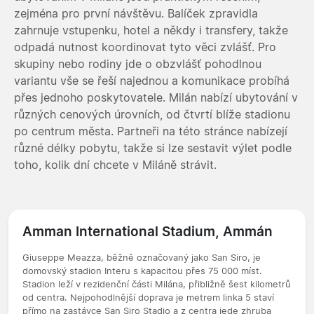
zejména pro první návštěvu. Balíček zpravidla
zahrnuje vstupenku, hotel a někdy i transfery, takže
odpadá nutnost koordinovat tyto věci zvlášť. Pro
skupiny nebo rodiny jde o obzvlášť pohodlnou
variantu vše se řeší najednou a komunikace probíhá
přes jednoho poskytovatele. Milán nabízí ubytování v
různých cenových úrovních, od čtvrtí blíže stadionu
po centrum města. Partneři na této stránce nabízejí
různé délky pobytu, takže si lze sestavit výlet podle
toho, kolik dní chcete v Miláně strávit.
Amman International Stadium, Ammán
Giuseppe Meazza, běžně označovaný jako San Siro, je
domovský stadion Interu s kapacitou přes 75 000 míst.
Stadion leží v rezidenční části Milána, přibližně šest kilometrů
od centra. Nejpohodlnější doprava je metrem linka 5 staví
přímo na zastávce San Siro Stadio a z centra jede zhruba