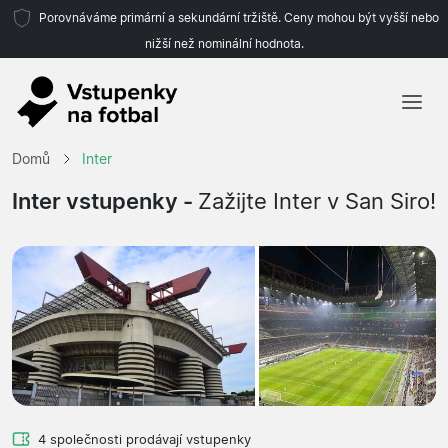
Porovnáváme primární a sekundární tržiště. Ceny mohou být vyšší nebo
nižší než nominální hodnota.
Domů
Domů
Inter
Týmy
Inter vstupenky -
Zažijte Inter v San Siro!
Ligy
Cestovní kanceláře
4 společnosti prodávají vstupenky