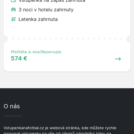
3 noci v hotelu zahrnuty
Letenka zahrnuta
Přečtěte si více/Rezervujte
574 €
O nás
Vstupenkanafotbal.cz je webová stránka, kde můžete rychle
porovnat vstupenky na vše od zápasů národního týmu na