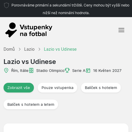
Porovnáváme primární a sekundární tržiště. Ceny mohou být vyšší nebo
nižší než nominální hodnota.
Domů
Domů
Lazio
Lazio vs Udinese
Týmy
Lazio vs Udinese
Ligy
Řím, Itálie
Stadio Olimpico
Serie A
16 Květen 2027
Cestovní kanceláře
Zobrazit vše
Pouze vstupenka
Balíček s hotelem
Balíček s hotelem a letem