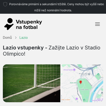
Porovnáváme primární a sekundární tržiště. Ceny mohou být vyšší nebo
nižší než nominální hodnota.
Domů
Domů
Lazio
Týmy
Lazio vstupenky -
Zažijte Lazio v Stadio
Olimpico!
Ligy
Cestovní kanceláře