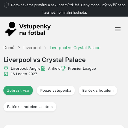
Porovnáváme primární a sekundární tržiště. Ceny mohou být vyšší nebo
nižší než nominální hodnota.
Domů
Domů
Liverpool
Liverpool vs Crystal Palace
Týmy
Liverpool vs Crystal Palace
Ligy
Liverpool, Anglie
Anfield
Premier League
16 Leden 2027
Cestovní kanceláře
Zobrazit vše
Pouze vstupenka
Balíček s hotelem
Balíček s hotelem a letem